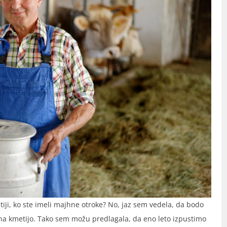
tiji, ko ste imeli majhne otroke? No, jaz sem vedela, da bodo
e na kmetijo. Tako sem možu predlagala, da eno leto izpustimo