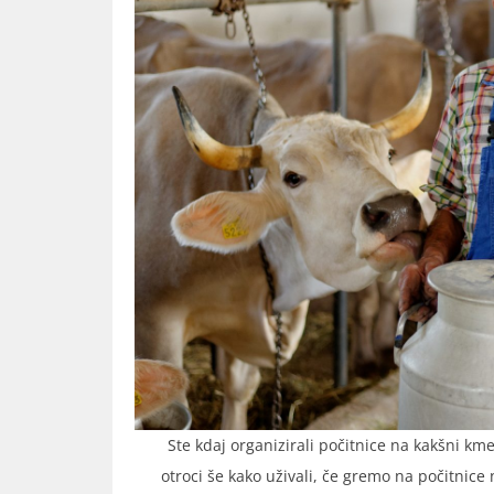
Ste kdaj organizirali počitnice na kakšni kme
otroci še kako uživali, če gremo na počitnic