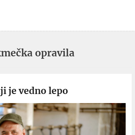
kmečka opravila
ji je vedno lepo