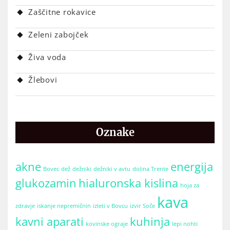
Zaščitne rokavice
Zeleni zabojček
Živa voda
Žlebovi
Oznake
akne
energija
Bovec
dež
dežniki
dežniki v avtu
dolina Trente
glukozamin
hialuronska kislina
hoja za
kava
zdravje
iskanje nepremičnin
izleti v Bovcu
izvir Soče
kavni aparati
kuhinja
kovinske ograje
lepi nohti