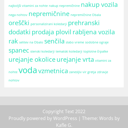
nakup vozila
najboljši vitamini za nohte
nakup nepremičnine
nepremičnine
nega nohtov
nepremičnine Obala
oreščki
prehranski
personalizirani koledarji
dodatki
prodaja plovil
rabljena vozila
rak
senčila
selitev na Obalo
slabo vreme
sodobne ograje
spanec
stenski koledarji
tematski koledarji
toplotne črpalke
urejanje okolice
urejanje vrta
vitamini za
voda
vzmetnica
nohte
zanesljiv vir gretja
zdravje
nohtov
Copyright Text 2022
Proudly powered by WordPress
| Theme: Words by
Kafle G
.