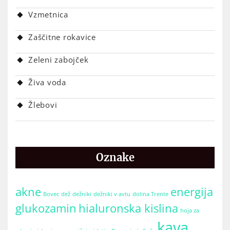
Vzmetnica
Zaščitne rokavice
Zeleni zabojček
Živa voda
Žlebovi
Oznake
akne
energija
Bovec
dež
dežniki
dežniki v avtu
dolina Trente
glukozamin
hialuronska kislina
hoja za
kava