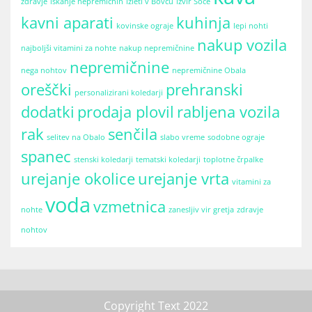
zdravje
iskanje nepremičnin
izleti v Bovcu
izvir Soče
kavni aparati
kuhinja
kovinske ograje
lepi nohti
nakup vozila
najboljši vitamini za nohte
nakup nepremičnine
nepremičnine
nega nohtov
nepremičnine Obala
oreščki
prehranski
personalizirani koledarji
dodatki
prodaja plovil
rabljena vozila
rak
senčila
selitev na Obalo
slabo vreme
sodobne ograje
spanec
stenski koledarji
tematski koledarji
toplotne črpalke
urejanje okolice
urejanje vrta
vitamini za
voda
vzmetnica
nohte
zanesljiv vir gretja
zdravje
nohtov
Copyright Text 2022