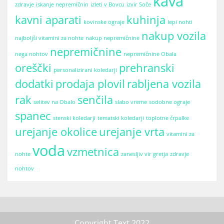
kava
zdravje
iskanje nepremičnin
izleti v Bovcu
izvir Soče
kavni aparati
kuhinja
kovinske ograje
lepi nohti
nakup vozila
najboljši vitamini za nohte
nakup nepremičnine
nepremičnine
nega nohtov
nepremičnine Obala
oreščki
prehranski
personalizirani koledarji
dodatki
prodaja plovil
rabljena vozila
rak
senčila
selitev na Obalo
slabo vreme
sodobne ograje
spanec
stenski koledarji
tematski koledarji
toplotne črpalke
urejanje okolice
urejanje vrta
vitamini za
voda
vzmetnica
nohte
zanesljiv vir gretja
zdravje
nohtov
Copyright Text 2022