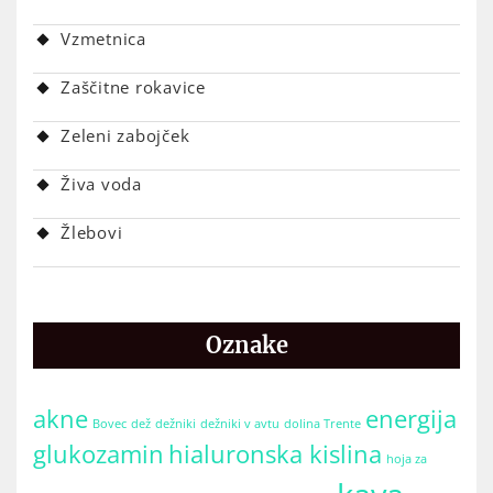
Vzmetnica
Zaščitne rokavice
Zeleni zabojček
Živa voda
Žlebovi
Oznake
akne
energija
Bovec
dež
dežniki
dežniki v avtu
dolina Trente
glukozamin
hialuronska kislina
hoja za