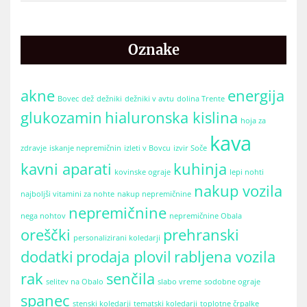
Oznake
akne
energija
Bovec
dež
dežniki
dežniki v avtu
dolina Trente
glukozamin
hialuronska kislina
hoja za
kava
zdravje
iskanje nepremičnin
izleti v Bovcu
izvir Soče
kavni aparati
kuhinja
kovinske ograje
lepi nohti
nakup vozila
najboljši vitamini za nohte
nakup nepremičnine
nepremičnine
nega nohtov
nepremičnine Obala
oreščki
prehranski
personalizirani koledarji
dodatki
prodaja plovil
rabljena vozila
rak
senčila
selitev na Obalo
slabo vreme
sodobne ograje
spanec
stenski koledarji
tematski koledarji
toplotne črpalke