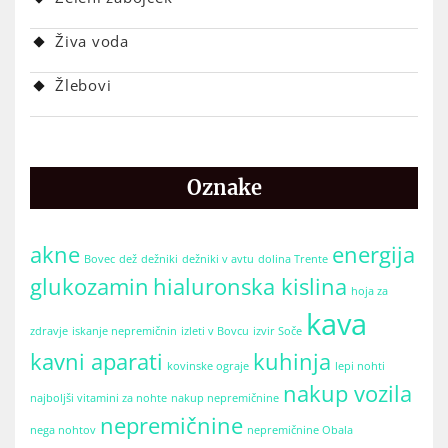
Živa voda
Žlebovi
Oznake
akne
energija
Bovec
dež
dežniki
dežniki v avtu
dolina Trente
glukozamin
hialuronska kislina
hoja za
kava
zdravje
iskanje nepremičnin
izleti v Bovcu
izvir Soče
kavni aparati
kuhinja
kovinske ograje
lepi nohti
nakup vozila
najboljši vitamini za nohte
nakup nepremičnine
nepremičnine
nega nohtov
nepremičnine Obala