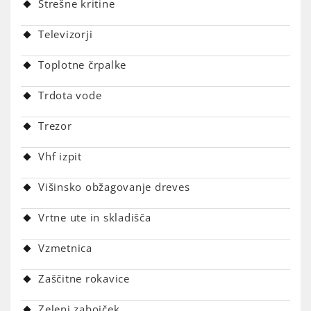
Strešne kritine
Televizorji
Toplotne črpalke
Trdota vode
Trezor
Vhf izpit
Višinsko obžagovanje dreves
Vrtne ute in skladišča
Vzmetnica
Zaščitne rokavice
Zeleni zabojček