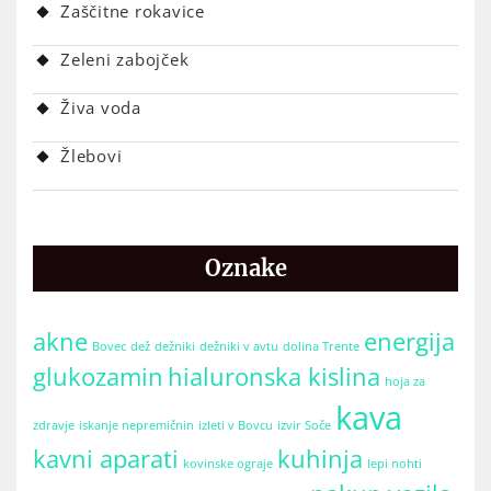
Zaščitne rokavice
Zeleni zabojček
Živa voda
Žlebovi
Oznake
akne
energija
Bovec
dež
dežniki
dežniki v avtu
dolina Trente
glukozamin
hialuronska kislina
hoja za
kava
zdravje
iskanje nepremičnin
izleti v Bovcu
izvir Soče
kavni aparati
kuhinja
kovinske ograje
lepi nohti