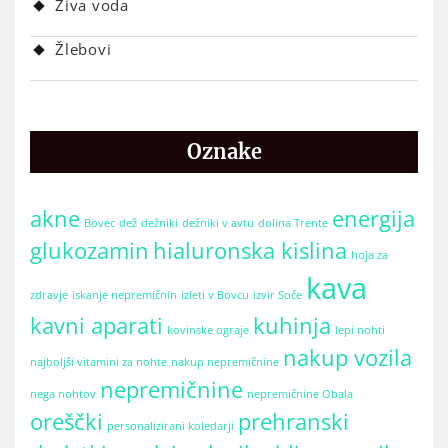
Živa voda
Žlebovi
Oznake
akne
energija
Bovec
dež
dežniki
dežniki v avtu
dolina Trente
glukozamin
hialuronska kislina
hoja za
kava
zdravje
iskanje nepremičnin
izleti v Bovcu
izvir Soče
kavni aparati
kuhinja
kovinske ograje
lepi nohti
nakup vozila
najboljši vitamini za nohte
nakup nepremičnine
nepremičnine
nega nohtov
nepremičnine Obala
oreščki
prehranski
personalizirani koledarji