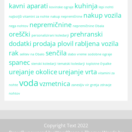
kavni aparati
kuhinja
kovinske ograje
lepi nohti
nakup vozila
najboljši vitamini za nohte
nakup nepremičnine
nepremičnine
nega nohtov
nepremičnine Obala
oreščki
prehranski
personalizirani koledarji
dodatki
prodaja plovil
rabljena vozila
rak
senčila
selitev na Obalo
slabo vreme
sodobne ograje
spanec
stenski koledarji
tematski koledarji
toplotne črpalke
urejanje okolice
urejanje vrta
vitamini za
voda
vzmetnica
nohte
zanesljiv vir gretja
zdravje
nohtov
Copyright Text 2022