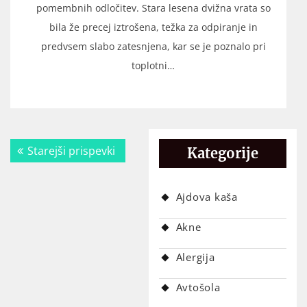
pomembnih odločitev. Stara lesena dvižna vrata so
bila že precej iztrošena, težka za odpiranje in
predvsem slabo zatesnjena, kar se je poznalo pri
toplotni…
Navigacija
Starejši prispevki
Kategorije
prispevkov
Ajdova kaša
Akne
Alergija
Avtošola