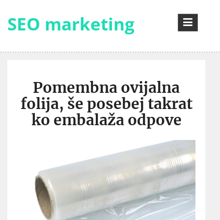
Skip
to
SEO marketing
content
Pomembna ovijalna
folija, še posebej takrat
ko embalaža odpove