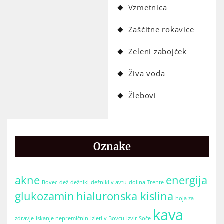
Vzmetnica
Zaščitne rokavice
Zeleni zabojček
Živa voda
Žlebovi
Oznake
akne
energija
Bovec
dež
dežniki
dežniki v avtu
dolina Trente
glukozamin
hialuronska kislina
hoja za
kava
zdravje
iskanje nepremičnin
izleti v Bovcu
izvir Soče