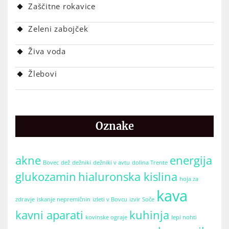
Zaščitne rokavice
Zeleni zabojček
Živa voda
Žlebovi
Oznake
akne
energija
Bovec
dež
dežniki
dežniki v avtu
dolina Trente
glukozamin
hialuronska kislina
hoja za
kava
zdravje
iskanje nepremičnin
izleti v Bovcu
izvir Soče
kavni aparati
kuhinja
kovinske ograje
lepi nohti