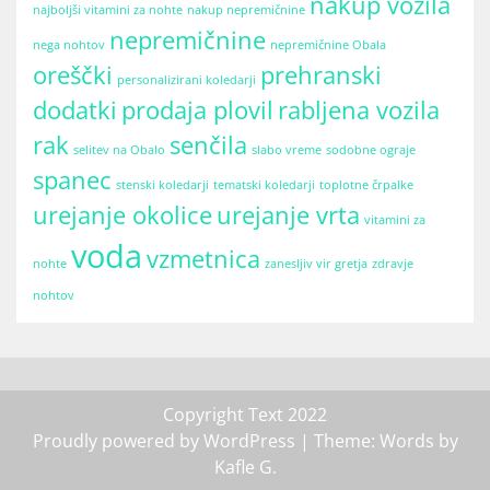
nakup vozila
najboljši vitamini za nohte
nakup nepremičnine
nepremičnine
nega nohtov
nepremičnine Obala
oreščki
prehranski
personalizirani koledarji
dodatki
prodaja plovil
rabljena vozila
rak
senčila
selitev na Obalo
slabo vreme
sodobne ograje
spanec
stenski koledarji
tematski koledarji
toplotne črpalke
urejanje okolice
urejanje vrta
vitamini za
voda
vzmetnica
nohte
zanesljiv vir gretja
zdravje
nohtov
Copyright Text 2022
Proudly powered by WordPress
| Theme: Words by
Kafle G
.