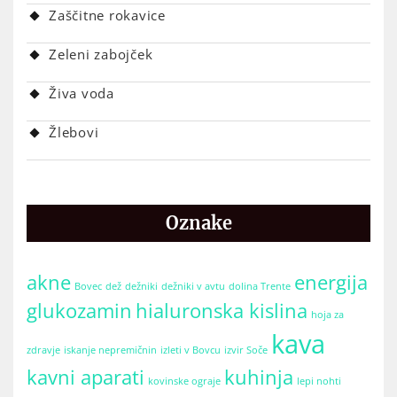
Zaščitne rokavice
Zeleni zabojček
Živa voda
Žlebovi
Oznake
akne
energija
Bovec
dež
dežniki
dežniki v avtu
dolina Trente
glukozamin
hialuronska kislina
hoja za
kava
zdravje
iskanje nepremičnin
izleti v Bovcu
izvir Soče
kavni aparati
kuhinja
kovinske ograje
lepi nohti