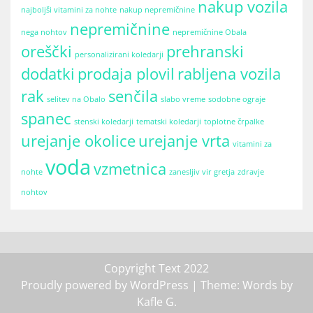
nakup vozila
najboljši vitamini za nohte
nakup nepremičnine
nepremičnine
nega nohtov
nepremičnine Obala
oreščki
prehranski
personalizirani koledarji
dodatki
prodaja plovil
rabljena vozila
rak
senčila
selitev na Obalo
slabo vreme
sodobne ograje
spanec
stenski koledarji
tematski koledarji
toplotne črpalke
urejanje okolice
urejanje vrta
vitamini za
voda
vzmetnica
nohte
zanesljiv vir gretja
zdravje
nohtov
Copyright Text 2022
Proudly powered by WordPress
| Theme: Words by
Kafle G
.