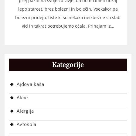
prej paziti na svoje zdravje, da bomo imeli dokaj
lepo starost, brez bolezni in bolečin. Vsekakor pa
bolezni pridejo, tiste ki so nekako neizbežne so slab
vid in takrat potrebujemo očala. Prihajam iz…
Kategorije
Ajdova kaša
Akne
Alergija
Avtošola