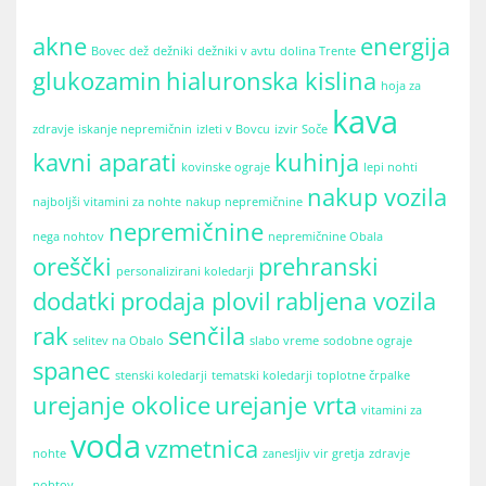
akne
energija
Bovec
dež
dežniki
dežniki v avtu
dolina Trente
glukozamin
hialuronska kislina
hoja za
kava
zdravje
iskanje nepremičnin
izleti v Bovcu
izvir Soče
kavni aparati
kuhinja
kovinske ograje
lepi nohti
nakup vozila
najboljši vitamini za nohte
nakup nepremičnine
nepremičnine
nega nohtov
nepremičnine Obala
oreščki
prehranski
personalizirani koledarji
dodatki
prodaja plovil
rabljena vozila
rak
senčila
selitev na Obalo
slabo vreme
sodobne ograje
spanec
stenski koledarji
tematski koledarji
toplotne črpalke
urejanje okolice
urejanje vrta
vitamini za
voda
vzmetnica
nohte
zanesljiv vir gretja
zdravje
nohtov