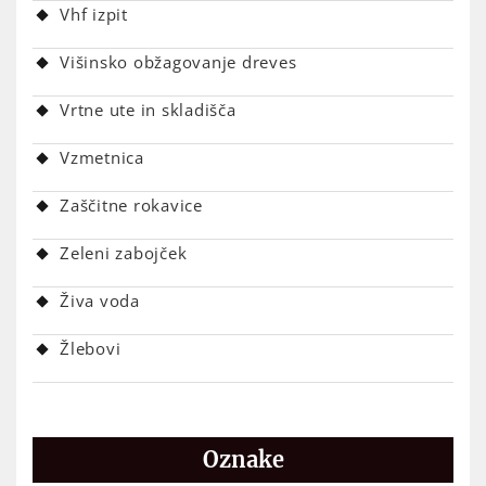
Vhf izpit
Višinsko obžagovanje dreves
Vrtne ute in skladišča
Vzmetnica
Zaščitne rokavice
Zeleni zabojček
Živa voda
Žlebovi
Oznake