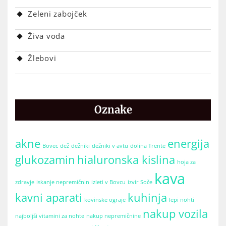
Zeleni zabojček
Živa voda
Žlebovi
Oznake
akne
energija
Bovec
dež
dežniki
dežniki v avtu
dolina Trente
glukozamin
hialuronska kislina
hoja za
kava
zdravje
iskanje nepremičnin
izleti v Bovcu
izvir Soče
kavni aparati
kuhinja
kovinske ograje
lepi nohti
nakup vozila
najboljši vitamini za nohte
nakup nepremičnine