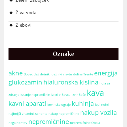
Živa voda
Žlebovi
Oznake
akne
energija
Bovec
dež
dežniki
dežniki v avtu
dolina Trente
glukozamin
hialuronska kislina
hoja za
kava
zdravje
iskanje nepremičnin
izleti v Bovcu
izvir Soče
kavni aparati
kuhinja
kovinske ograje
lepi nohti
nakup vozila
najboljši vitamini za nohte
nakup nepremičnine
nepremičnine
nega nohtov
nepremičnine Obala