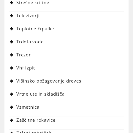
Strešne kritine
Televizorji
Toplotne črpalke
Trdota vode
Trezor
Vhf izpit
Višinsko obžagovanje dreves
Vrtne ute in skladišča
Vzmetnica
Zaščitne rokavice
Zeleni zabojček