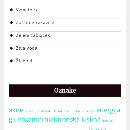
Vzmetnica
Zaščitne rokavice
Zeleni zabojček
Živa voda
Žlebovi
Oznake
akne
energija
Bovec
dež
dežniki
dežniki v avtu
dolina Trente
glukozamin
hialuronska kislina
hoja za
kava