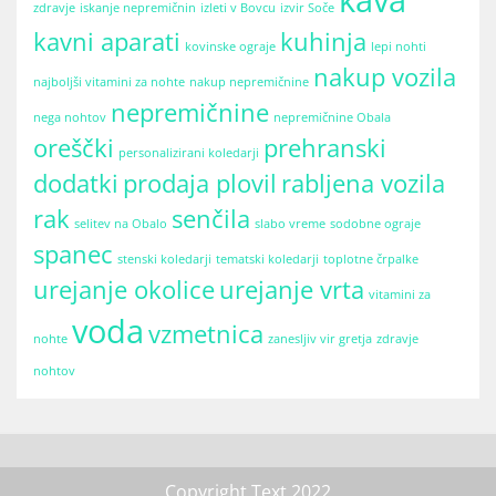
zdravje
iskanje nepremičnin
izleti v Bovcu
izvir Soče
kavni aparati
kuhinja
kovinske ograje
lepi nohti
nakup vozila
najboljši vitamini za nohte
nakup nepremičnine
nepremičnine
nega nohtov
nepremičnine Obala
oreščki
prehranski
personalizirani koledarji
dodatki
prodaja plovil
rabljena vozila
rak
senčila
selitev na Obalo
slabo vreme
sodobne ograje
spanec
stenski koledarji
tematski koledarji
toplotne črpalke
urejanje okolice
urejanje vrta
vitamini za
voda
vzmetnica
nohte
zanesljiv vir gretja
zdravje
nohtov
Copyright Text 2022