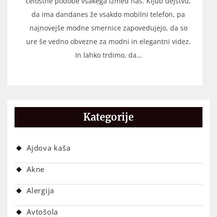
celostne podobe vsakega izmed nas. Kljub dejstvu,
da ima dandanes že vsakdo mobilni telefon, pa
najnovejše modne smernice zapovedujejo, da so
ure še vedno obvezne za modni in elegantni videz.
In lahko trdimo, da…
Kategorije
Ajdova kaša
Akne
Alergija
Avtošola