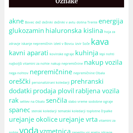
Oznake
akne
energija
Bovec
dež
dežniki
dežniki v avtu
dolina Trente
glukozamin
hialuronska kislina
hoja za
kava
zdravje
iskanje nepremičnin
izleti v Bovcu
izvir Soče
kavni aparati
kuhinja
kovinske ograje
lepi nohti
nakup vozila
najboljši vitamini za nohte
nakup nepremičnine
nepremičnine
nega nohtov
nepremičnine Obala
oreščki
prehranski
personalizirani koledarji
dodatki
prodaja plovil
rabljena vozila
rak
senčila
selitev na Obalo
slabo vreme
sodobne ograje
spanec
stenski koledarji
tematski koledarji
toplotne črpalke
urejanje okolice
urejanje vrta
vitamini za
voda
vzmetnica
nohte
zanesljiv vir gretja
zdravje