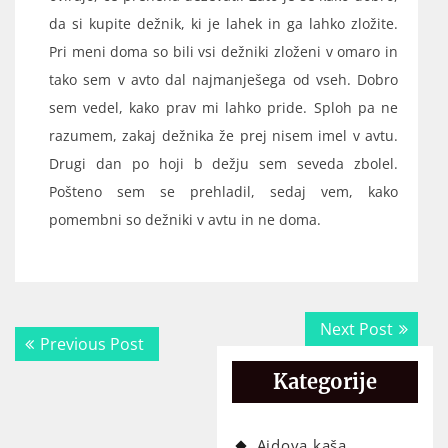
da si kupite dežnik, ki je lahek in ga lahko zložite.
Pri meni doma so bili vsi dežniki zloženi v omaro in
tako sem v avto dal najmanješega od vseh. Dobro
sem vedel, kako prav mi lahko pride. Sploh pa ne
razumem, zakaj dežnika že prej nisem imel v avtu.
Drugi dan po hoji b dežju sem seveda zbolel.
Pošteno sem se prehladil, sedaj vem, kako
pomembni so dežniki v avtu in ne doma.
Navigacija
Next
Next Post
Previous
Previous Post
prispevka
post:
post:
Kategorije
Ajdova kaša