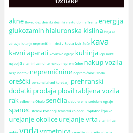
Oznake
akne
energija
Bovec
dež
dežniki
dežniki v avtu
dolina Trente
glukozamin
hialuronska kislina
hoja za
kava
zdravje
iskanje nepremičnin
izleti v Bovcu
izvir Soče
kavni aparati
kuhinja
kovinske ograje
lepi nohti
nakup vozila
najboljši vitamini za nohte
nakup nepremičnine
nepremičnine
nega nohtov
nepremičnine Obala
oreščki
prehranski
personalizirani koledarji
dodatki
prodaja plovil
rabljena vozila
rak
senčila
selitev na Obalo
slabo vreme
sodobne ograje
spanec
stenski koledarji
tematski koledarji
toplotne črpalke
urejanje okolice
urejanje vrta
vitamini za
voda
vzmetnica
nohte
zanesljiv vir gretja
zdravje