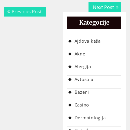
Navigacija
Next
Next Post
Previous
Previous Post
prispevka
post:
post:
Kategorije
Ajdova kaša
Akne
Alergija
Avtošola
Bazeni
Casino
Dermatologija