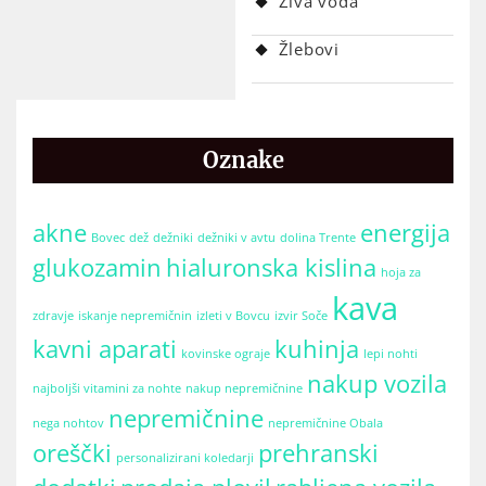
Živa voda
Žlebovi
Oznake
akne
energija
Bovec
dež
dežniki
dežniki v avtu
dolina Trente
glukozamin
hialuronska kislina
hoja za
kava
zdravje
iskanje nepremičnin
izleti v Bovcu
izvir Soče
kavni aparati
kuhinja
kovinske ograje
lepi nohti
nakup vozila
najboljši vitamini za nohte
nakup nepremičnine
nepremičnine
nega nohtov
nepremičnine Obala
oreščki
prehranski
personalizirani koledarji