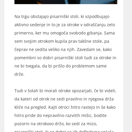
Na trgu obstajajo pisarniški stoli, ki vzpodbujajo
aktivno sedenje in to je za otroke v odraščanju zelo
primerno, ker mu omogoča svobodo gibanja. Sama
sem svojim otrokom kupila prav takšne stole, pa
čeprav ne sedita veliko na njih. Zavedam se, kako
pomembni so dobri pisarniški stoli tudi za otroke in
ne bi tvegala, da bi prišlo do problemom same
drže.
Tudi v šolah bi morali otroke opozarjati, če bi videli,
da kateri od otrok ne sedi pravilno in njegova drža
kliče na pregled. Kajti otroci hitro rastejo in še kako
hitro pride do nepravilno razvitih mišic, bodite
pozorni na otrokovo držo, ko sedi za mizo,
pisarniški stoli, ki so dobri se jih definitivno splača