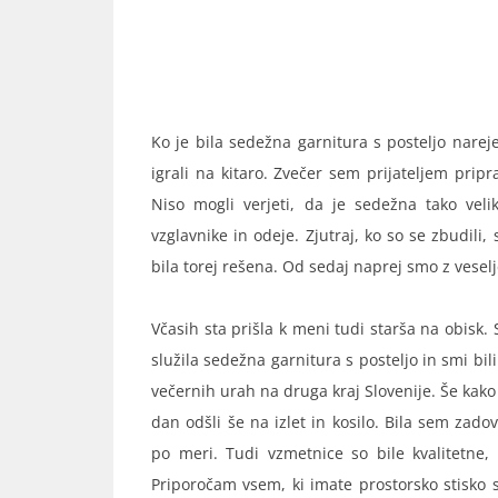
Ko je bila sedežna garnitura s posteljo narej
igrali na kitaro. Zvečer sem prijateljem pripr
Niso mogli verjeti, da je sedežna tako velik
vzglavnike in odeje. Zjutraj, ko so se zbudili,
bila torej rešena. Od sedaj naprej smo z veselj
Včasih sta prišla k meni tudi starša na obisk
služila sedežna garnitura s posteljo in smi bil
večernih urah na druga kraj Slovenije. Še kak
dan odšli še na izlet in kosilo. Bila sem za
po meri. Tudi vzmetnice so bile kvalitetne, t
Priporočam vsem, ki imate prostorsko stisko 