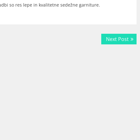
udbi so res lepe in kvalitetne sedežne garniture.
Next
Next Post
post