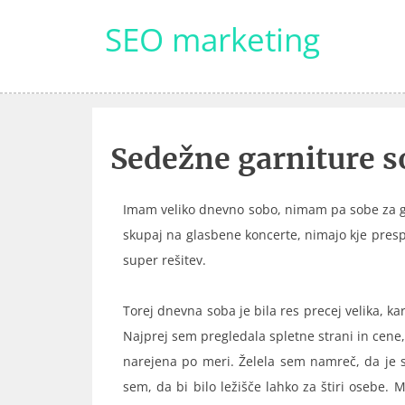
Skip
SEO marketing
to
content
Sedežne garniture so
Imam veliko dnevno sobo, nimam pa sobe za gos
skupaj na glasbene koncerte, nimajo kje presp
super rešitev.
Torej dnevna soba je bila res precej velika, k
Najprej sem pregledala spletne strani in cene
narejena po meri. Želela sem namreč, da je s
sem, da bi bilo ležišče lahko za štiri osebe.