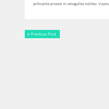
prihranila prostor in omogočila nočitev. V pon
Navigacija
Previous
Previous Post
prispevka
post: