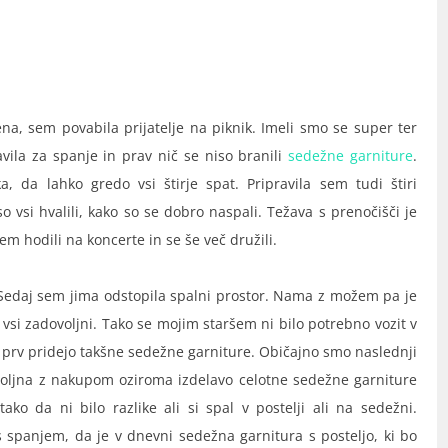
ena, sem povabila prijatelje na piknik. Imeli smo se super ter
avila za spanje in prav nič se niso branili
sedežne garniture
.
a, da lahko gredo vsi štirje spat. Pripravila sem tudi štiri
 so vsi hvalili, kako so se dobro naspali. Težava s prenočišči je
em hodili na koncerte in se še več družili.
. Sedaj sem jima odstopila spalni prostor. Nama z možem pa je
i vsi zadovoljni. Tako se mojim staršem ni bilo potrebno vozit v
o prv pridejo takšne sedežne garniture. Običajno smo naslednji
dovoljna z nakupom oziroma izdelavo celotne sedežne garniture
ako da ni bilo razlike ali si spal v postelji ali na sedežni.
s spanjem, da je v dnevni sedežna garnitura s posteljo, ki bo