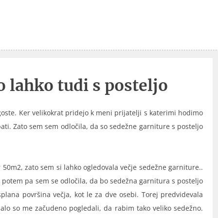
 lahko tudi s posteljo
te. Ker velikokrat pridejo k meni prijatelji s katerimi hodimo
ati. Zato sem sem odločila, da so sedežne garniture s posteljo
ar 50m2, zato sem si lahko ogledovala večje sedežne garniture..
, potem pa sem se odločila, da bo sedežna garnitura s posteljo
plana površina večja, kot le za dve osebi. Torej predvidevala
 Malo so me začudeno pogledali, da rabim tako veliko sedežno.