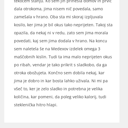
tekočem stanju. Ko sem jih prinesla domov in prvič
dala otrokoma, jima nisem nič povedala, samo
zamešala v hrano. Oba sta mi skoraj izpljuvala
kosilo, ker jima je bil okus tako neprijeten. Takoj sta
opazila, da nekaj ni v redu, zato sem jima morala
povedati, kaj sem jima dodala v hrano. Na koncu
sem naletela še na Medexov izdelek omega 3
maščobnih kislin. Tudi ta ima malo neprijeten okus
po ribah, vendar je tako prikrit s sladkobo, da ga
otroka obožujeta. Končno sem dobila nekaj, kar
jima je dobro in kar bosta lahko uživala. Ni mi pa
všeč to, ker je zelo sladko in potrebna je velika
količina, kar pomeni, da poleg veliko kalorij, tudi
steklenička hitro hlapi.