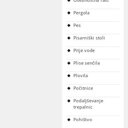
Osebnostna rast
Pergola
Pes
Pisarniški stoli
Pitje vode
Plise senčila
Plovila
Počitnice
Podaljševanje
trepalnic
Pohištvo