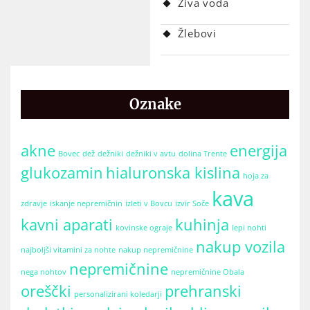
Živa voda
Žlebovi
Oznake
akne
energija
Bovec
dež
dežniki
dežniki v avtu
dolina Trente
glukozamin
hialuronska kislina
hoja za
kava
zdravje
iskanje nepremičnin
izleti v Bovcu
izvir Soče
kavni aparati
kuhinja
kovinske ograje
lepi nohti
nakup vozila
najboljši vitamini za nohte
nakup nepremičnine
nepremičnine
nega nohtov
nepremičnine Obala
oreščki
prehranski
personalizirani koledarji