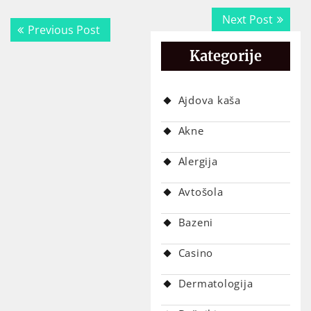
Navigacija
Next
Next Post
Previous
Previous Post
prispevka
post:
post:
Kategorije
Ajdova kaša
Akne
Alergija
Avtošola
Bazeni
Casino
Dermatologija