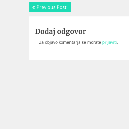
Navigacija
Previous
Previous Post
prispevka
post:
Dodaj odgovor
Za objavo komentarja se morate
prijaviti
.