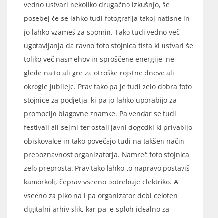
vedno ustvari nekoliko drugačno izkušnjo, še
posebej če se lahko tudi fotografija takoj natisne in
jo lahko vzameš za spomin. Tako tudi vedno več
ugotavljanja da ravno foto stojnica tista ki ustvari še
toliko več nasmehov in sproščene energije, ne
glede na to ali gre za otroške rojstne dneve ali
okrogle jubileje. Prav tako pa je tudi zelo dobra foto
stojnice za podjetja, ki pa jo lahko uporabijo za
promocijo blagovne znamke. Pa vendar se tudi
festivali ali sejmi ter ostali javni dogodki ki privabijo
obiskovalce in tako povečajo tudi na takšen način
prepoznavnost organizatorja. Namreč foto stojnica
zelo preprosta. Prav tako lahko to napravo postaviš
kamorkoli, čeprav vseeno potrebuje elektriko. A
vseeno za piko na i pa organizator dobi celoten
digitalni arhiv slik, kar pa je sploh idealno za