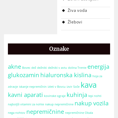
Živa voda
Žlebovi
Oznake
akne
energija
Bovec
dež
dežniki
dežniki v avtu
dolina Trente
glukozamin
hialuronska kislina
hoja za
kava
zdravje
iskanje nepremičnin
izleti v Bovcu
izvir Soče
kavni aparati
kuhinja
kovinske ograje
lepi nohti
nakup vozila
najboljši vitamini za nohte
nakup nepremičnine
nepremičnine
nega nohtov
nepremičnine Obala