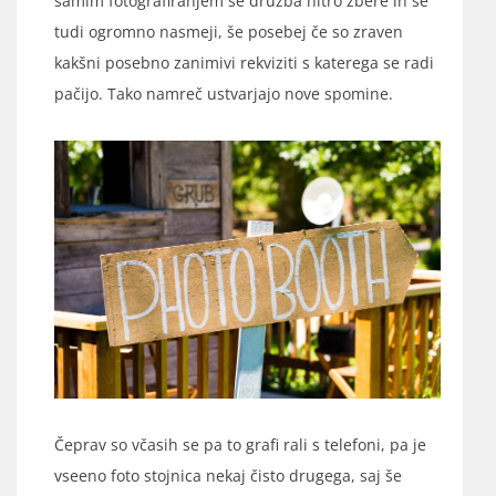
samim fotografiranjem se družba hitro zbere in se
tudi ogromno nasmeji, še posebej če so zraven
kakšni posebno zanimivi rekviziti s katerega se radi
pačijo. Tako namreč ustvarjajo nove spomine.
Čeprav so včasih se pa to grafi rali s telefoni, pa je
vseeno foto stojnica nekaj čisto drugega, saj še