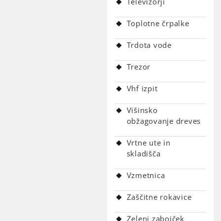
Televizorji
Toplotne črpalke
Trdota vode
Trezor
Vhf izpit
Višinsko
obžagovanje dreves
Vrtne ute in
skladišča
Vzmetnica
Zaščitne rokavice
Zeleni zabojček