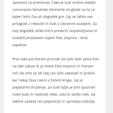
spomine za promocijo. Tako je tudi možno dodati
raznorazne tematske elemente ne glede na to za
kateri letni čas ali dogodek gre. Saj se lahko vse
prilagodi z rekviziti in tudi z izbranim ozadjem. Za
tvoj dogodek lahko hitro preveriš razpoložljivost in
izvedeš enostaven najem foto stojnice – brez
zapletov.
Prav tako pa moram priznati da sem tudi sama bila
na taki zabavi ki je imela Foto stojnico in moram
reči da smo se ob njej res zelo zabavali in prebili
kar nekaj časa ravno v tistem krogu, saj je
popestrilo druženje, pa tudi lažje je bilo spoznati
nove ljudi in navezati stike, zato bi lahko rekli, da
takšne zadeve res popestrijo in sprostijo vzdušje.