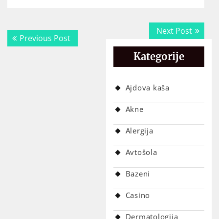
Navigacija
Next
Next Post
Previous
Previous Post
prispevka
post:
post:
Kategorije
Ajdova kaša
Akne
Alergija
Avtošola
Bazeni
Casino
Dermatologija