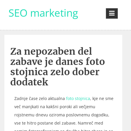
Skip
SEO marketing
to
content
Za nepozaben del
zabave je danes foto
stojnica zelo dober
dodatek
Zadnje čase zelo aktualna
foto stojnica
, kje ne sme
več manjkati na kakšni poroki ali večjemu
rojstnemu dnevu oziroma poslovnemu dogodku,
vse te hitro postane del zabave. Namreč med