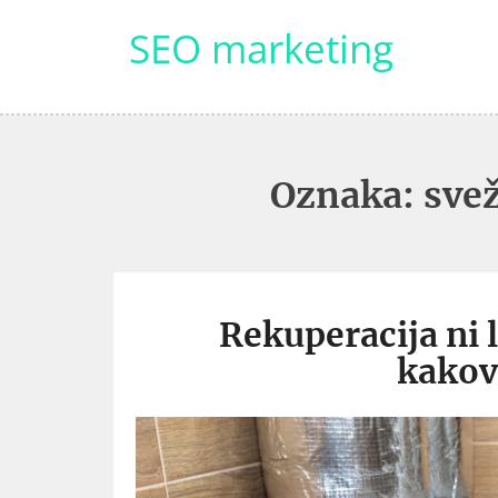
Skip
SEO marketing
to
content
Oznaka:
svež
Rekuperacija ni
kakovo