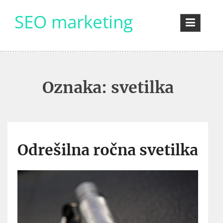
Skip
SEO marketing
to
content
Oznaka:
svetilka
Odrešilna ročna svetilka