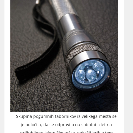
Skupina pogumnih tabornikov iz velikega mesta se
je odločila, da se odpravijo na sobotni izlet na
priljubljeno izletniško točko, najvišji hrib v tem