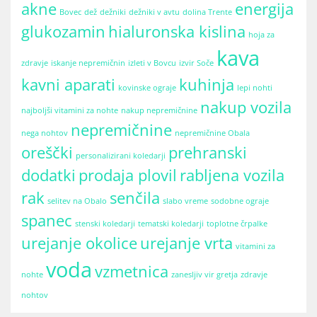
akne
energija
Bovec
dež
dežniki
dežniki v avtu
dolina Trente
glukozamin
hialuronska kislina
hoja za
kava
zdravje
iskanje nepremičnin
izleti v Bovcu
izvir Soče
kavni aparati
kuhinja
kovinske ograje
lepi nohti
nakup vozila
najboljši vitamini za nohte
nakup nepremičnine
nepremičnine
nega nohtov
nepremičnine Obala
oreščki
prehranski
personalizirani koledarji
dodatki
prodaja plovil
rabljena vozila
rak
senčila
selitev na Obalo
slabo vreme
sodobne ograje
spanec
stenski koledarji
tematski koledarji
toplotne črpalke
urejanje okolice
urejanje vrta
vitamini za
voda
vzmetnica
nohte
zanesljiv vir gretja
zdravje
nohtov