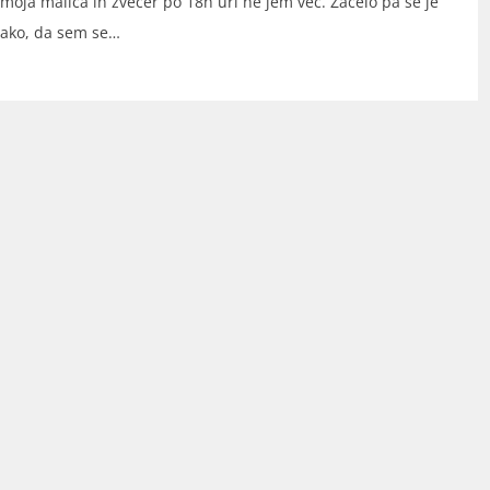
o moja malica in zvečer po 18h uri ne jem več. Začelo pa se je
tako, da sem se…