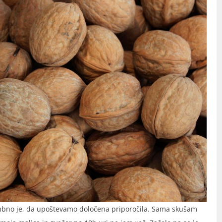
bno je, da upoštevamo določena priporočila. Sama skušam