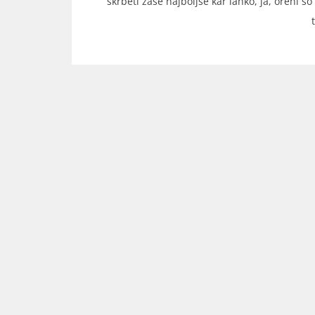
skrbeti zase najboljše kar lahko, ja, orehi s