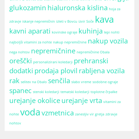
glukozamin
hialuronska kislina
hoja za
kava
zdravje
iskanje nepremičnin
izleti v Bovcu
izvir Soče
kavni aparati
kuhinja
kovinske ograje
lepi nohti
nakup vozila
najboljši vitamini za nohte
nakup nepremičnine
nepremičnine
nega nohtov
nepremičnine Obala
oreščki
prehranski
personalizirani koledarji
dodatki
prodaja plovil
rabljena vozila
rak
senčila
selitev na Obalo
slabo vreme
sodobne ograje
spanec
stenski koledarji
tematski koledarji
toplotne črpalke
urejanje okolice
urejanje vrta
vitamini za
voda
vzmetnica
nohte
zanesljiv vir gretja
zdravje
nohtov