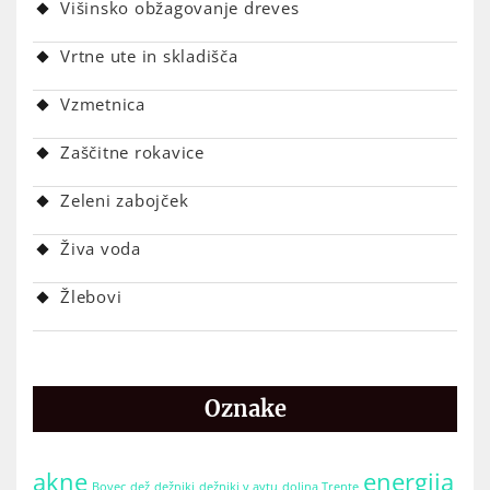
Višinsko obžagovanje dreves
Vrtne ute in skladišča
Vzmetnica
Zaščitne rokavice
Zeleni zabojček
Živa voda
Žlebovi
Oznake
akne
energija
Bovec
dež
dežniki
dežniki v avtu
dolina Trente