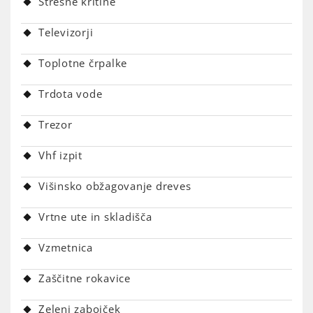
Strešne kritine
Televizorji
Toplotne črpalke
Trdota vode
Trezor
Vhf izpit
Višinsko obžagovanje dreves
Vrtne ute in skladišča
Vzmetnica
Zaščitne rokavice
Zeleni zabojček