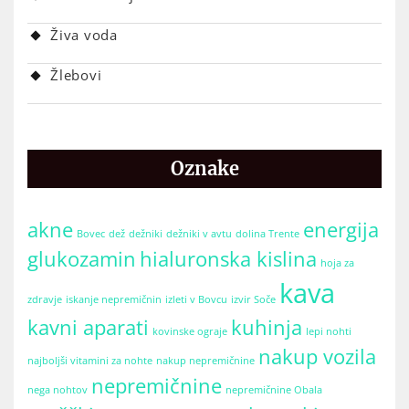
Živa voda
Žlebovi
Oznake
akne
energija
Bovec
dež
dežniki
dežniki v avtu
dolina Trente
glukozamin
hialuronska kislina
hoja za
kava
zdravje
iskanje nepremičnin
izleti v Bovcu
izvir Soče
kavni aparati
kuhinja
kovinske ograje
lepi nohti
nakup vozila
najboljši vitamini za nohte
nakup nepremičnine
nepremičnine
nega nohtov
nepremičnine Obala