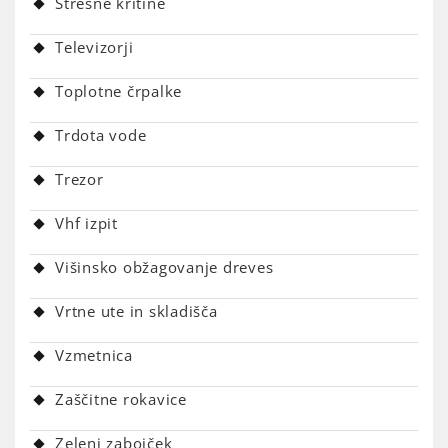
Strešne kritine
Televizorji
Toplotne črpalke
Trdota vode
Trezor
Vhf izpit
Višinsko obžagovanje dreves
Vrtne ute in skladišča
Vzmetnica
Zaščitne rokavice
Zeleni zabojček