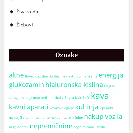
Živa voda
Žlebovi
Oznake
akne
energija
Bovec
dež
dežniki
dežniki v avtu
dolina Trente
glukozamin
hialuronska kislina
hoja za
kava
zdravje
iskanje nepremičnin
izleti v Bovcu
izvir Soče
kavni aparati
kuhinja
kovinske ograje
lepi nohti
nakup vozila
najboljši vitamini za nohte
nakup nepremičnine
nepremičnine
nega nohtov
nepremičnine Obala