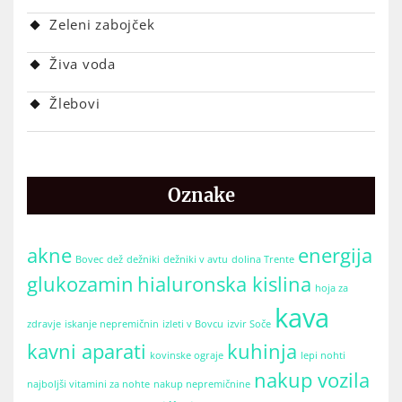
Zeleni zabojček
Živa voda
Žlebovi
Oznake
akne
energija
Bovec
dež
dežniki
dežniki v avtu
dolina Trente
glukozamin
hialuronska kislina
hoja za
kava
zdravje
iskanje nepremičnin
izleti v Bovcu
izvir Soče
kavni aparati
kuhinja
kovinske ograje
lepi nohti
nakup vozila
najboljši vitamini za nohte
nakup nepremičnine