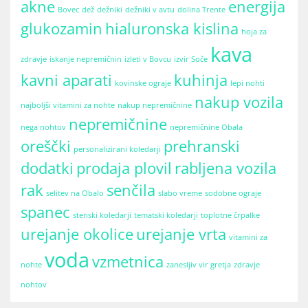
akne
energija
Bovec
dež
dežniki
dežniki v avtu
dolina Trente
glukozamin
hialuronska kislina
hoja za
kava
zdravje
iskanje nepremičnin
izleti v Bovcu
izvir Soče
kavni aparati
kuhinja
kovinske ograje
lepi nohti
nakup vozila
najboljši vitamini za nohte
nakup nepremičnine
nepremičnine
nega nohtov
nepremičnine Obala
oreščki
prehranski
personalizirani koledarji
dodatki
prodaja plovil
rabljena vozila
rak
senčila
selitev na Obalo
slabo vreme
sodobne ograje
spanec
stenski koledarji
tematski koledarji
toplotne črpalke
urejanje okolice
urejanje vrta
vitamini za
voda
vzmetnica
nohte
zanesljiv vir gretja
zdravje
nohtov