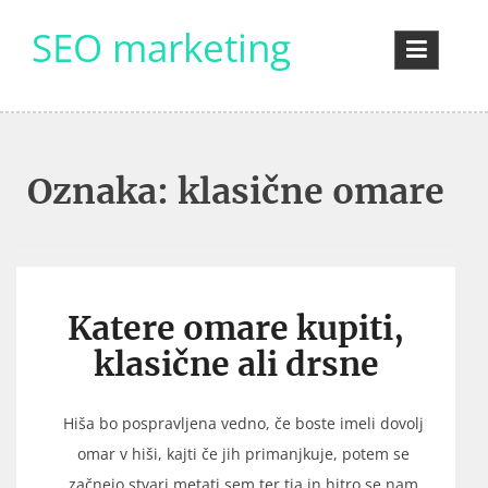
Skip
SEO marketing
to
content
Oznaka:
klasične omare
Katere omare kupiti,
klasične ali drsne
Hiša bo pospravljena vedno, če boste imeli dovolj
omar v hiši, kajti če jih primanjkuje, potem se
začnejo stvari metati sem ter tja in hitro se nam