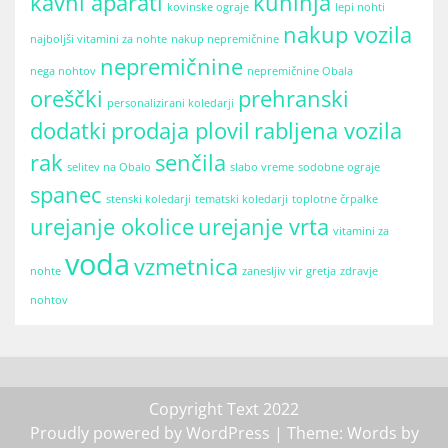
kavni aparati
kuhinja
kovinske ograje
lepi nohti
nakup vozila
najboljši vitamini za nohte
nakup nepremičnine
nepremičnine
nega nohtov
nepremičnine Obala
oreščki
prehranski
personalizirani koledarji
dodatki
prodaja plovil
rabljena vozila
rak
senčila
selitev na Obalo
slabo vreme
sodobne ograje
spanec
stenski koledarji
tematski koledarji
toplotne črpalke
urejanje okolice
urejanje vrta
vitamini za
voda
vzmetnica
nohte
zanesljiv vir gretja
zdravje
nohtov
Copyright Text 2022
Proudly powered by WordPress
| Theme: Words by