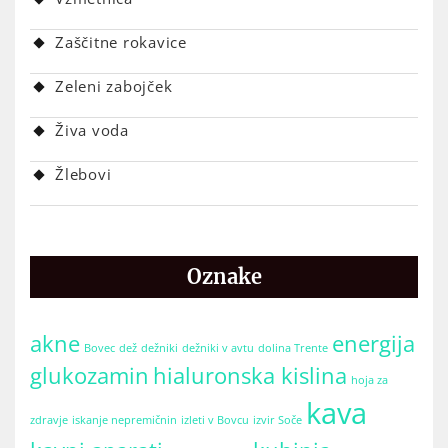
Zaščitne rokavice
Zeleni zabojček
Živa voda
Žlebovi
Oznake
akne
energija
Bovec
dež
dežniki
dežniki v avtu
dolina Trente
glukozamin
hialuronska kislina
hoja za
kava
zdravje
iskanje nepremičnin
izleti v Bovcu
izvir Soče