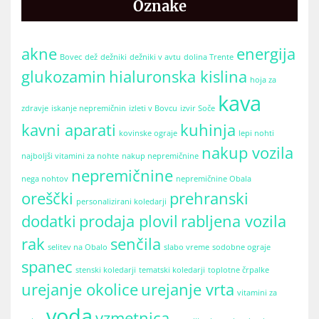
Oznake
akne
energija
Bovec
dež
dežniki
dežniki v avtu
dolina Trente
glukozamin
hialuronska kislina
hoja za
kava
zdravje
iskanje nepremičnin
izleti v Bovcu
izvir Soče
kavni aparati
kuhinja
kovinske ograje
lepi nohti
nakup vozila
najboljši vitamini za nohte
nakup nepremičnine
nepremičnine
nega nohtov
nepremičnine Obala
oreščki
prehranski
personalizirani koledarji
dodatki
prodaja plovil
rabljena vozila
rak
senčila
selitev na Obalo
slabo vreme
sodobne ograje
spanec
stenski koledarji
tematski koledarji
toplotne črpalke
urejanje okolice
urejanje vrta
vitamini za
voda
vzmetnica