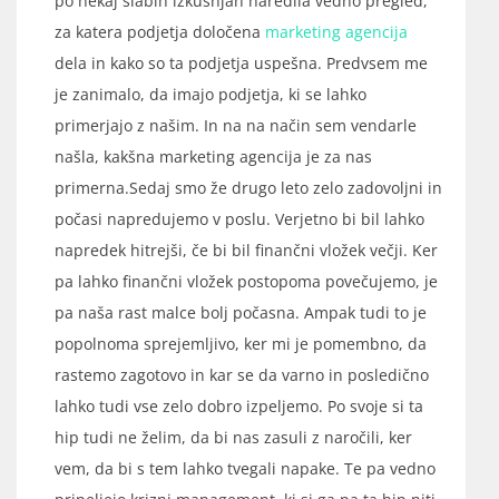
po nekaj slabih izkušnjah naredila vedno pregled,
za katera podjetja določena
marketing agencija
dela in kako so ta podjetja uspešna. Predvsem me
je zanimalo, da imajo podjetja, ki se lahko
primerjajo z našim. In na na način sem vendarle
našla, kakšna marketing agencija je za nas
primerna.Sedaj smo že drugo leto zelo zadovoljni in
počasi napredujemo v poslu. Verjetno bi bil lahko
napredek hitrejši, če bi bil finančni vložek večji. Ker
pa lahko finančni vložek postopoma povečujemo, je
pa naša rast malce bolj počasna. Ampak tudi to je
popolnoma sprejemljivo, ker mi je pomembno, da
rastemo zagotovo in kar se da varno in posledično
lahko tudi vse zelo dobro izpeljemo. Po svoje si ta
hip tudi ne želim, da bi nas zasuli z naročili, ker
vem, da bi s tem lahko tvegali napake. Te pa vedno