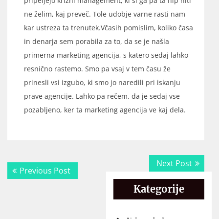
pripeljejo krizni management, ki si ga pa ta hip niti
ne želim, kaj preveč. Tole udobje varne rasti nam
kar ustreza ta trenutek.Včasih pomislim, koliko časa
in denarja sem porabila za to, da se je našla
primerna marketing agencija, s katero sedaj lahko
resnično rastemo. Smo pa vsaj v tem času že
prinesli vsi izgubo, ki smo jo naredili pri iskanju
prave agencije. Lahko pa rečem, da je sedaj vse
pozabljeno, ker ta marketing agencija ve kaj dela.
Navigacija
Next
Next Post
Previous
Previous Post
prispevka
post:
post:
Kategorije