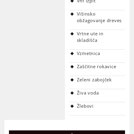
Vhf izpit
Višinsko
obžagovanje dreves
Vrtne ute in
skladišča
Vzmetnica
Zaščitne rokavice
Zeleni zabojček
Živa voda
Žlebovi