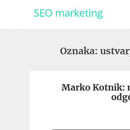
Skip
SEO marketing
to
content
Oznaka:
ustvar
Marko Kotnik: m
odg