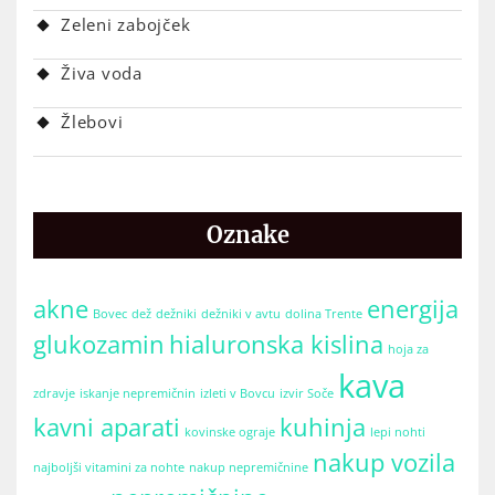
Zeleni zabojček
Živa voda
Žlebovi
Oznake
akne
energija
Bovec
dež
dežniki
dežniki v avtu
dolina Trente
glukozamin
hialuronska kislina
hoja za
kava
zdravje
iskanje nepremičnin
izleti v Bovcu
izvir Soče
kavni aparati
kuhinja
kovinske ograje
lepi nohti
nakup vozila
najboljši vitamini za nohte
nakup nepremičnine