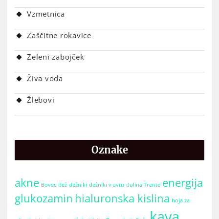
Vzmetnica
Zaščitne rokavice
Zeleni zabojček
Živa voda
Žlebovi
Oznake
akne
energija
Bovec
dež
dežniki
dežniki v avtu
dolina Trente
glukozamin
hialuronska kislina
hoja za
kava