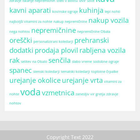
zdravje
iskanje nepremičnin
izleti v Bovcu
izvir Soče
kavni aparati
kuhinja
kovinske ograje
lepi nohti
nakup vozila
najboljši vitamini za nohte
nakup nepremičnine
nepremičnine
nega nohtov
nepremičnine Obala
oreščki
prehranski
personalizirani koledarji
dodatki
prodaja plovil
rabljena vozila
rak
senčila
selitev na Obalo
slabo vreme
sodobne ograje
spanec
stenski koledarji
tematski koledarji
toplotne črpalke
urejanje okolice
urejanje vrta
vitamini za
voda
vzmetnica
nohte
zanesljiv vir gretja
zdravje
nohtov
Copyright Text 2022