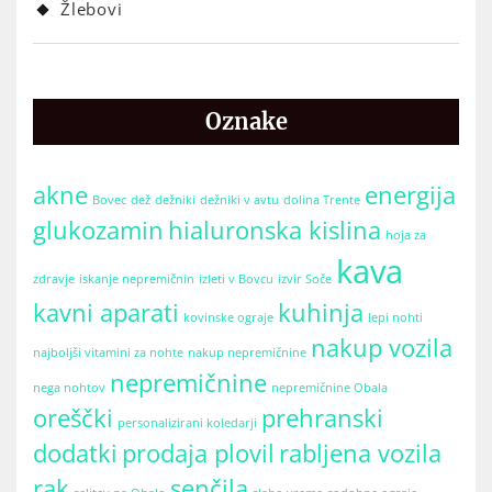
Žlebovi
Oznake
akne
energija
Bovec
dež
dežniki
dežniki v avtu
dolina Trente
glukozamin
hialuronska kislina
hoja za
kava
zdravje
iskanje nepremičnin
izleti v Bovcu
izvir Soče
kavni aparati
kuhinja
kovinske ograje
lepi nohti
nakup vozila
najboljši vitamini za nohte
nakup nepremičnine
nepremičnine
nega nohtov
nepremičnine Obala
oreščki
prehranski
personalizirani koledarji
dodatki
prodaja plovil
rabljena vozila
rak
senčila