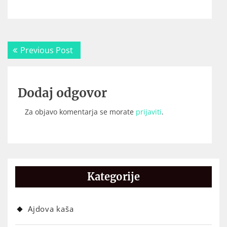
Navigacija
Previous
Previous Post
prispevka
post:
Dodaj odgovor
Za objavo komentarja se morate
prijaviti
.
Kategorije
Ajdova kaša