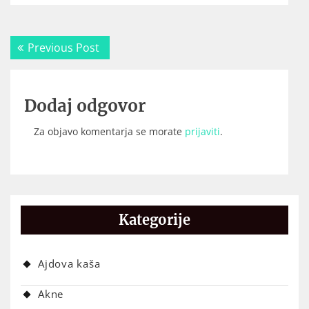
Navigacija
Previous
Previous Post
prispevka
post:
Dodaj odgovor
Za objavo komentarja se morate
prijaviti
.
Kategorije
Ajdova kaša
Akne