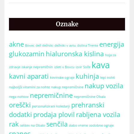
Oznake
akne
energija
Bovec
dež
dežniki
dežniki v avtu
dolina Trente
glukozamin
hialuronska kislina
hoja za
kava
zdravje
iskanje nepremičnin
izleti v Bovcu
izvir Soče
kavni aparati
kuhinja
kovinske ograje
lepi nohti
nakup vozila
najboljši vitamini za nohte
nakup nepremičnine
nepremičnine
nega nohtov
nepremičnine Obala
oreščki
prehranski
personalizirani koledarji
dodatki
prodaja plovil
rabljena vozila
rak
senčila
selitev na Obalo
slabo vreme
sodobne ograje
spanec