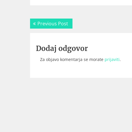
Navigacija
Previous
Previous Post
prispevka
post:
Dodaj odgovor
Za objavo komentarja se morate
prijaviti
.